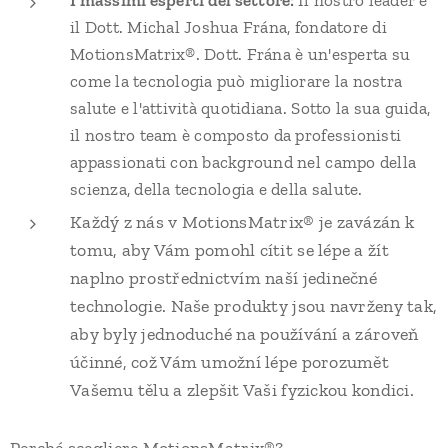
I massimi esperti del settore:
Il nostro leader è
il Dott. Michal Joshua Frána, fondatore di
MotionsMatrix®. Dott. Frána è un'esperta su
come la tecnologia può migliorare la nostra
salute e l'attività quotidiana. Sotto la sua guida,
il nostro team è composto da professionisti
appassionati con background nel campo della
scienza, della tecnologia e della salute.
Každý z nás v MotionsMatrix® je zavázán k
tomu, aby Vám pomohl cítit se lépe a žít
naplno prostřednictvím naší jedinečné
technologie. Naše produkty jsou navrženy tak,
aby byly jednoduché na používání a zároveň
účinné, což Vám umožní lépe porozumět
Vašemu tělu a zlepšit Vaši fyzickou kondici.